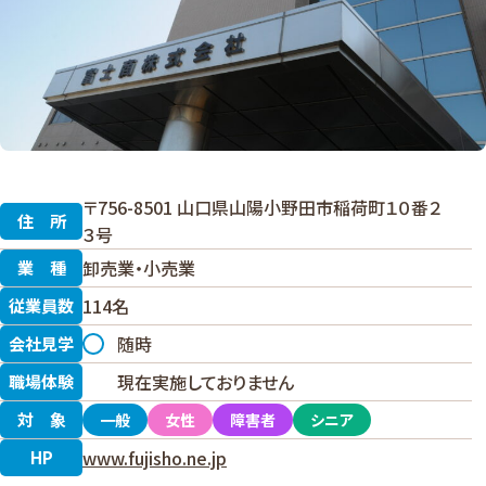
〒756-8501 山口県山陽小野田市稲荷町１０番２
住所
３号
卸売業・小売業
業種
114名
従業員数
随時
会社見学
◯
現在実施しておりません
職場体験
×
対象
一般
女性
障害者
シニア
www.fujisho.ne.jp
HP