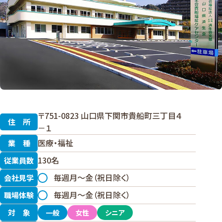
〒751-0823 山口県下関市貴船町三丁目４
住所
－１
医療・福祉
業種
130名
従業員数
毎週月～金（祝日除く）
会社見学
◯
毎週月～金（祝日除く）
職場体験
◯
対象
一般
女性
シニア